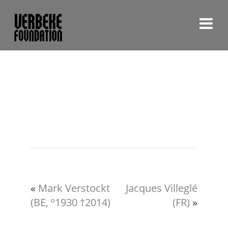
«
Mark Verstockt
Jacques Villeglé
(BE, º1930 †2014)
(FR)
»